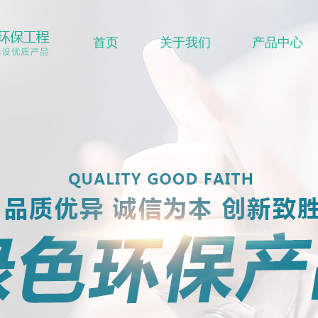
首页
关于我们
产品中心
聚丙烯（PP）储罐
尾气吸
陈经理：170557658
缠绕储罐
搅拌及反应设备
18814593458
石墨改性聚丙烯降膜吸收器
石墨改性聚丙烯冷凝器、换热
聚丙烯非标设备
真空机组