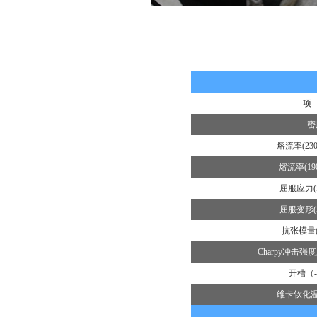
项
密
熔流率(230
熔流率(190
屈服应力(5
屈服变形(5
抗张模量(1
Charpy冲击强
开槽（-
维卡软化温度