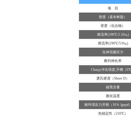
项 目
密度（基本树脂）
密度（化合物）
熔流率(190℃/2.16㎏)
熔流率(190℃/5.0㎏)
拉伸屈服应力
断列伸长率
Charpy冲击强度,开槽（0
萧氏硬度（Shore D）
碳黑含量
脆化温度
耐环境应力开裂（10％ lgepal
热稳定性（210℃）